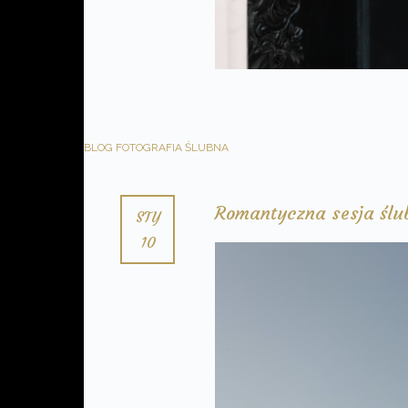
BLOG
FOTOGRAFIA ŚLUBNA
Romantyczna sesja ślub
STY
10