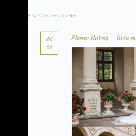
BLOG
FOTOGRAFIA ŚLUBNA
Plener ślubny – lista m
SIE
22