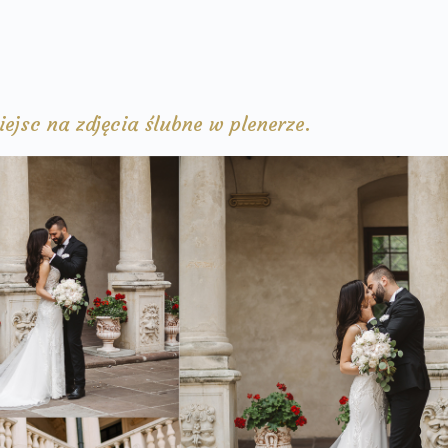
iejsc na zdjęcia ślubne w plenerze.