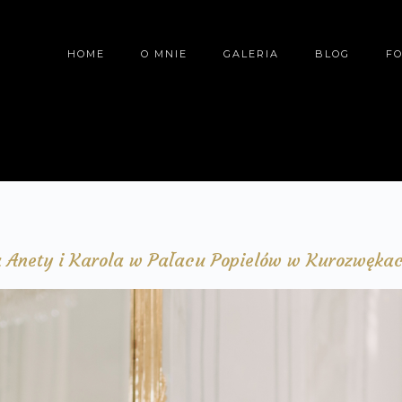
HOME
O MNIE
GALERIA
BLOG
F
a Anety i Karola w Pałacu Popielów w Kurozwęka