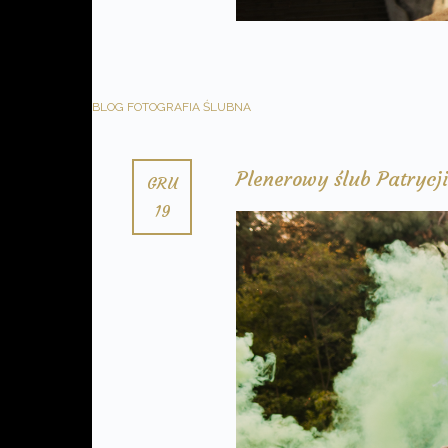
BLOG
FOTOGRAFIA ŚLUBNA
Plenerowy ślub Patrycji
GRU
19