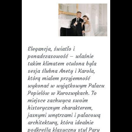
Elegancja, światło i
ponadczasowość – właśnie
takim klimatem otulona była
sesja ślubna Anety i Karola,
którą miałem przyjemność
wykonać w wyjątkowym Pałacu
Popielów w Kurozwękach. To
miejsce zachwyca swoim
historycznym charakterem,
jasnymi wnętrzami i pałacową
architekturą, która idealnie
podkreśla klasyczny styl Pary