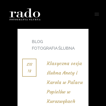
BLOG
FOTOGRAFIA ŚLUBNA
Klasyczna sesja
LIS
18
ślubna Anety i
Karola w Pałacu
Popielów w
Kurozwękach