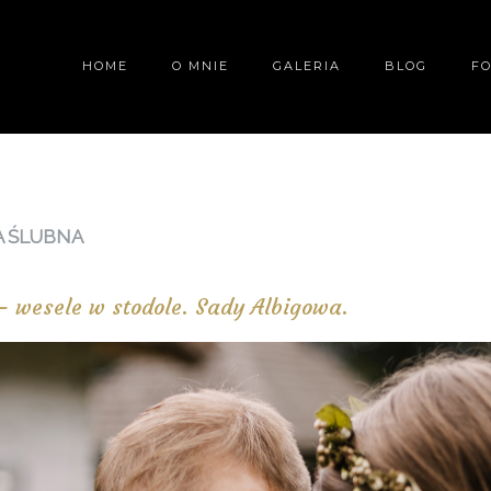
HOME
O MNIE
GALERIA
BLOG
F
A ŚLUBNA
 wesele w stodole. Sady Albigowa.