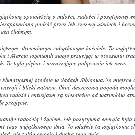
yjątkową opowieścią o miłości, radości i pozytywnej e
niezapomniana podróż przez ich szczery uśmiech i bez
tażu ślubnym.
 pięknym, drewnianym zabytkowym kościele. Ta wyjątko
 i Marcin wymienili swoje przysięgi w otoczeniu tradycj
. To było piękne i wzruszające połączenie ich serc.
w klimatycznej stodole w Sadach Albigowa. To miejsce
nergii i bliski naturze. Choć deszczowa pogoda mogła
ziwa radość i entuzjazm są niezależne od warunków at
e przyjęcie.
manuje radością i życiem. Ich pozytywna energia była
nt tego wyjątkowego dnia. To właśnie ta wyjątkowa ch
gląd, ale także emocje i ducha tego dnia.