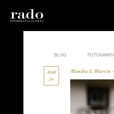
BLOG
FOTOGRAFI
Monika & Marcin –
MAR
24