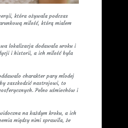
nergii, która ożywała podczas
warunkową miłość, którą miałem
wa lokalizacja dodawała uroku i
i i historii, a ich miłość była
 oddawało charakter pary młodej
by zaszkodzić nastrojowi, to
mosferycznych. Pełno uśmiechów i
 widoczna na każdym kroku, a ich
emia między nimi sprawiła, że