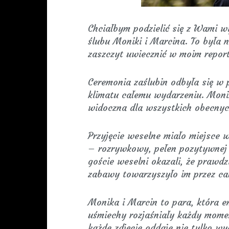
Chciałbym podzielić się z Wami w
ślubu Moniki i Marcina. To była 
zaszczyt uwiecznić w moim repor
Ceremonia zaślubin odbyła się w
klimatu całemu wydarzeniu. Monika
widoczna dla wszystkich obecnych
Przyjęcie weselne miało miejsce 
– rozrywkowy, pełen pozytywnej e
goście weselni okazali, że prawd
zabawy towarzyszyło im przez cał
Monika i Marcin to para, która e
uśmiechy rozjaśniały każdy mome
każde zdjęcie oddaje nie tylko wy