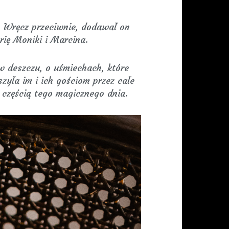
. Wręcz przeciwnie, dodawał on
rię Moniki i Marcina.
w deszczu, o uśmiechach, które
zyła im i ich gościom przez całe
ć częścią tego magicznego dnia.